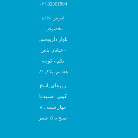
۰۲۱82801804
آدرس جاده
مخصوص -
بلوار داروپخش
- خیابان یاس
یکم - کوچه
هشتم -پلاک 27
روزهای پاسخ
گویی : شنبه تا
چهار شنبه . ۸
صبح تا ۵ عصر